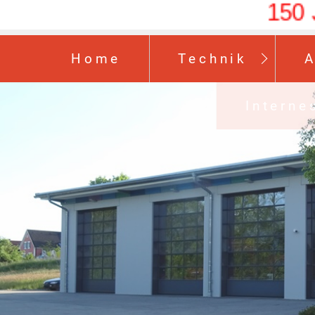
150 Jah
Home
Technik
A
Interne